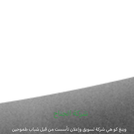
شركة الجناح
وينغ كو هي شركة تسويق وإعلان تأسست من قبل شباب طموحين