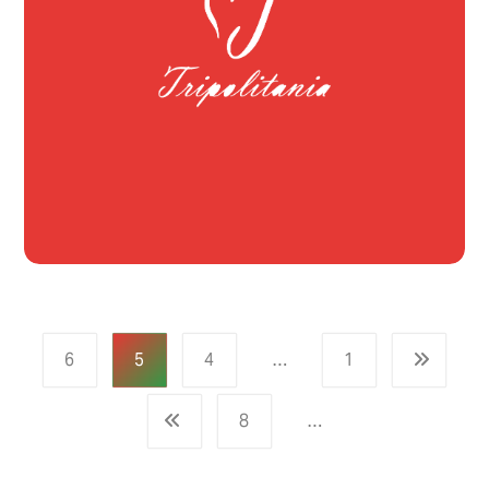
6
5
4
…
1
8
…