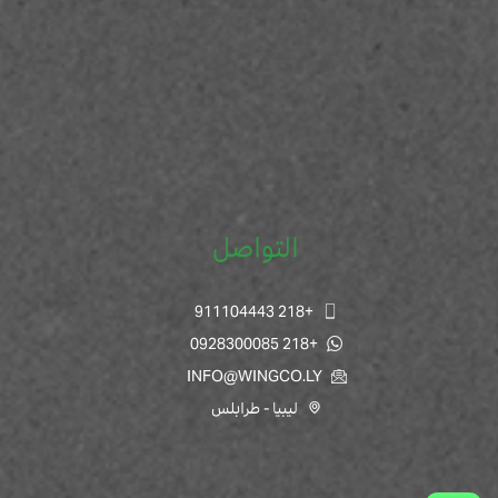
التواصل
+218 911104443
+218 0928300085
INFO@WINGCO.LY
ليبيا - طرابلس